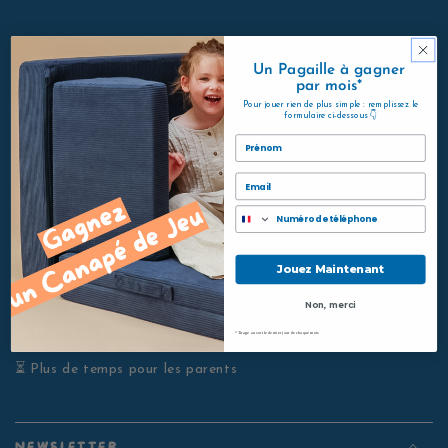
Un Pagaille à gagner
par mois*
Nous contacter
Pour jouer rien de plus simple : remplissez le
formulaire ci-dessous 👇
F.A.Q
Prénom
Pages légales
Email
Téléphone
🌈 Du fun pour les enfants
Jouez Maintenant
📵 Une baisse du temps d'écran
Non, merci
🥳 Moins de rangement
*Tirage au sort le dernier jour de chaque mois
⏳ Plus de temps pour les parents
NEWSLETTER